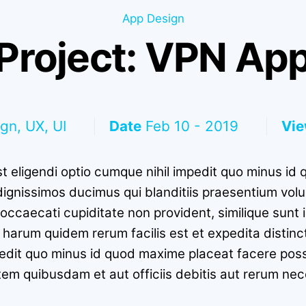
App Design
Project: VPN Ap
gn, UX, UI
Date
Feb 10 - 2019
Vi
t eligendi optio cumque nihil impedit quo minus i
dignissimos ducimus qui blanditiis praesentium volu
occaecati cupiditate non provident, similique sunt in
t harum quidem rerum facilis est et expedita distin
mpedit quo minus id quod maxime placeat facere po
em quibusdam et aut officiis debitis aut rerum nec