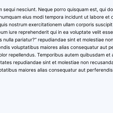
m sequi nesciunt. Neque porro quisquam est, qui do
on numquam eius modi tempora incidunt ut labore e
is nostrum exercitationem ullam corporis suscipit l
 iure reprehenderit qui in ea voluptate velit esse
as nulla pariatur?” repudiandae sint et molestiae n
iendis voluptatibus maiores alias consequatur aut p
or repellendus. Temporibus autem quibusdam et aut
ptates repudiandae sint et molestiae non recusanda
uptatibus maiores alias consequatur aut perferendis