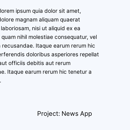
lorem ipsum quia dolor sit amet,
t dolore magnam aliquam quaerat
aboriosam, nisi ut aliquid ex ea
 quam nihil molestiae consequatur, vel
on recusandae. Itaque earum rerum hic
erferendis doloribus asperiores repellat
 officiis debitis aut rerum
e. Itaque earum rerum hic tenetur a
.
Project: News App