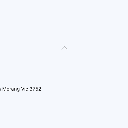
Back
To
Top
th Morang Vic 3752